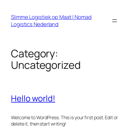
Skip
to
Slimme Logistiek op Maat | Nomad
content
Logistics Nederland
Category:
Uncategorized
Hello world!
Welcome to WordPress. This is your first post. Edit or
delete it, then start writing!